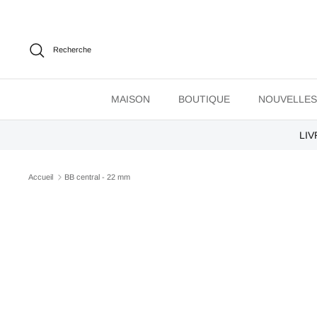
Passer
au
contenu
Recherche
MAISON
BOUTIQUE
NOUVELLES
LIV
Accueil
BB central - 22 mm