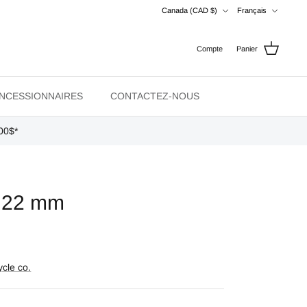
Devise
Langue
Canada (CAD $)
Français
Compte
Panier
NCESSIONNAIRES
CONTACTEZ-NOUS
00$*
- 22 mm
ycle co.