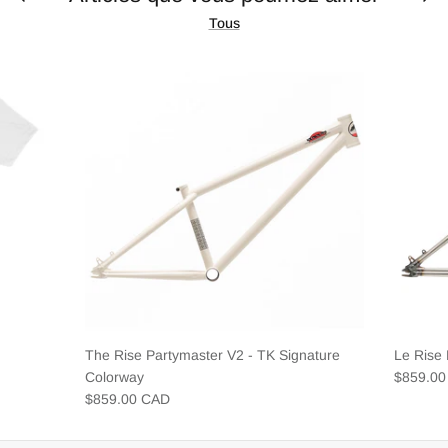
Tous
The Rise Partymaster V2 - TK Signature
Le Rise
Colorway
$859.0
$859.00 CAD