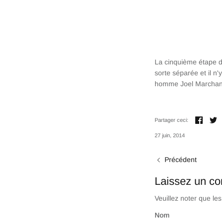
La cinquième étape de
sorte séparée et il n
homme Joel Marchand 
Parta
T
Partager ceci:
27 juin, 2014
Précédent
Laissez un c
Veuillez noter que le
Nom