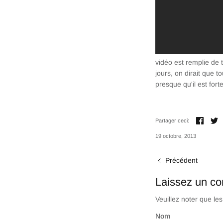
vidéo est remplie de t
jours, on dirait que 
presque qu'il est for
Parta
T
Partager ceci:
19 octobre, 2013
Précédent
Laissez un c
Veuillez noter que le
Nom