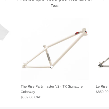
Tous
The Rise Partymaster V2 - TK Signature
Le Rise
Colorway
$859.0
$859.00 CAD