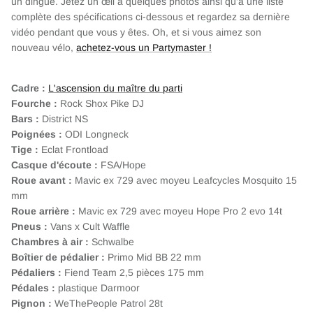
un dingue. Jetez un œil à quelques photos ainsi qu'à une liste
complète des spécifications ci-dessous et regardez sa dernière
vidéo pendant que vous y êtes. Oh, et si vous aimez son
nouveau vélo,
achetez-vous un Partymaster !
Cadre :
L'ascension du maître du parti
Fourche :
Rock Shox Pike DJ
Bars :
District NS
Poignées :
ODI Longneck
Tige :
Eclat Frontload
Casque d'écoute :
FSA/Hope
Roue avant :
Mavic ex 729 avec moyeu Leafcycles Mosquito 15
mm
Roue arrière :
Mavic ex 729 avec moyeu Hope Pro 2 evo 14t
Pneus :
Vans x Cult Waffle
Chambres à air :
Schwalbe
Boîtier de pédalier :
Primo Mid BB 22 mm
Pédaliers :
Fiend Team 2,5 pièces 175 mm
Pédales :
plastique Darmoor
Pignon :
WeThePeople Patrol 28t