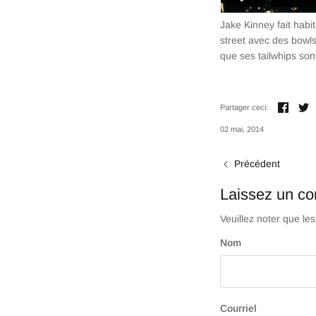
Jake Kinney fait habi
street avec des bowls
que ses tailwhips so
Parta
T
Partager ceci:
02 mai, 2014
Précédent
Laissez un c
Veuillez noter que le
Nom
Courriel